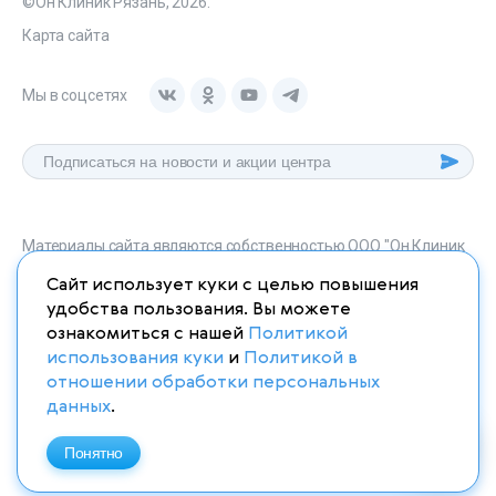
©Он Клиник Рязань, 2026.
Карта сайта
Мы в соцсетях
Материалы сайта являются собственностью ООО "Он Клиник
Рязань", любое их использование без указания источника
Сайт использует куки с целью повышения
onclinic-ryazan.ru запрещено в соответствии со статьей 1259
удобства пользования. Вы можете
ГК. РФ.
ознакомиться с нашей
Политикой
использования куки
и
Политикой в
отношении обработки персональных
данных
.
ИМЕЮТСЯ ПРОТИВОПОКАЗАНИЯ. НЕОБХОДИМО
ПРОКОНСУЛЬТИРОВАТЬСЯ СО СПЕЦИАЛИСТОМ
Понятно