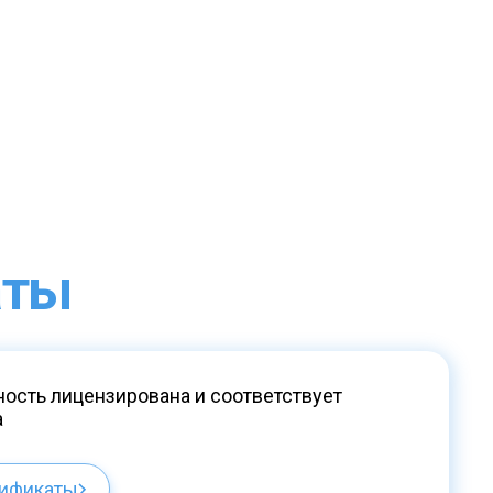
аты
ость лицензирована и соответствует
а
тификаты