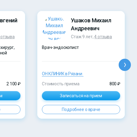
Евгений
Ушаков Михаил
Андреевич
 отзыва
Стаж 9 лет,
4 отзыва
хирург,
Врач-эндоскопист
нной
ОН КЛИНИК в Рязани
2 100 ₽
Стоимость приема
800 ₽
ем
Записаться на прием
е
Подробнее о враче