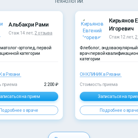
технологии.
Кирьянов 
Альбакри Рами
Игоревич
Стаж 14 лет,
2 отзыва
Стаж 12 лет,
2
матолог-ортопед, первой
Флеболог, эндоваскулярный 
ационной категории
врач первой квалификацио
категории
 в Рязани
ОН КЛИНИК в Рязани
ь приема
2 200 ₽
Стоимость приема
аписаться на прием
Записаться на при
Подробнее о враче
Подробнее о врач