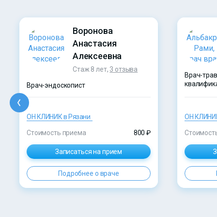
Воронова
Анастасия
Алексеевна
Стаж 8 лет,
3 отзыва
Врач-трав
квалифик
Врач-эндоскопист
ОН КЛИНИК в Рязани
ОН КЛИНИК
Стоимость приема
800 ₽
Стоимост
Записаться на прием
З
Подробнее о враче