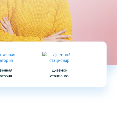
венная
Дневной
атория
стационар