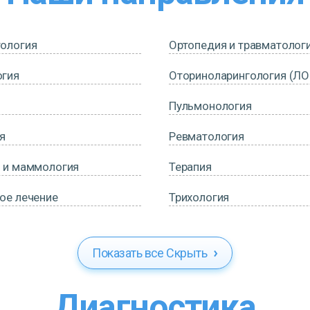
ология
Ортопедия и травматолог
огия
Оториноларингология (ЛО
Пульмонология
я
Ревматология
 и маммология
Терапия
ое лечение
Трихология
Показать все
Скрыть
Диагностика