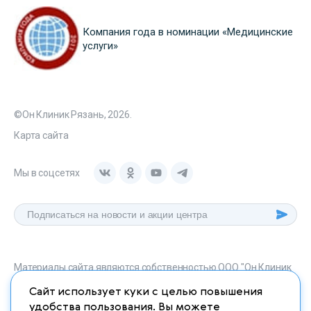
Компания года в номинации «Медицинские
услуги»
©Он Клиник Рязань, 2026.
Карта сайта
Мы в соцсетях
Материалы сайта являются собственностью ООО "Он Клиник
Рязань", любое их использование без указания источника
Сайт использует куки с целью повышения
onclinic-ryazan.ru запрещено в соответствии со статьей 1259
удобства пользования. Вы можете
ГК. РФ.