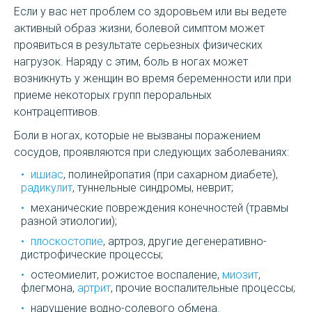
Если у вас нет проблем со здоровьем или вы ведете
активный образ жизни, болевой симптом может
проявиться в результате серьезных физических
нагрузок. Наряду с этим, боль в ногах может
возникнуть у женщин во время беременности или при
приеме некоторых групп пероральных
контрацептивов.
Боли в ногах, которые не вызваны поражением
сосудов, проявляются при следующих заболеваниях:
ишиас
, полинейропатия (при сахарном диабете),
радикулит
, туннельные синдромы, неврит;
механические повреждения конечностей (травмы
разной этиологии);
плоскостопие
, артроз, другие дегенеративно-
дистрофические процессы;
остеомиелит, рожистое воспаление,
миозит
,
флегмона,
артрит
, прочие воспалительные процессы;
нарушение водно-солевого обмена.