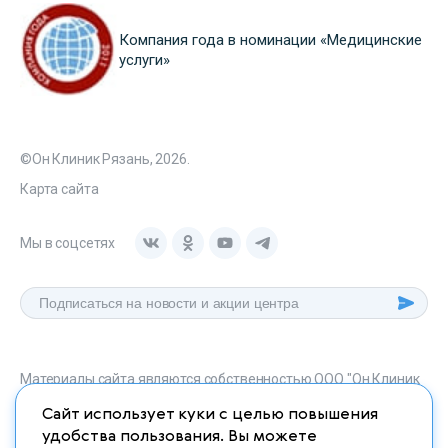
Компания года в номинации «Медицинские
услуги»
©Он Клиник Рязань, 2026.
Карта сайта
Мы в соцсетях
Материалы сайта являются собственностью ООО "Он Клиник
Рязань", любое их использование без указания источника
Сайт использует куки с целью повышения
onclinic-ryazan.ru запрещено в соответствии со статьей 1259
удобства пользования. Вы можете
ГК. РФ.