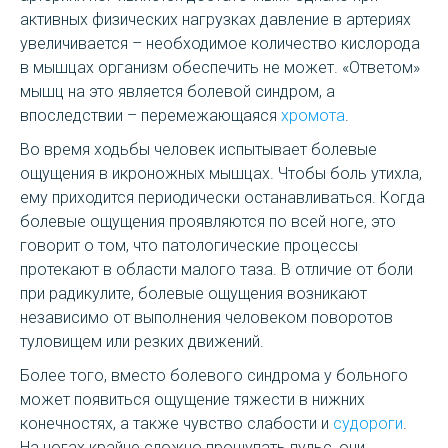
активных физических нагрузках давление в артериях
увеличивается – необходимое количество кислорода
в мышцах организм обеспечить не может. «Ответом»
мышц на это является болевой синдром, а
впоследствии – перемежающаяся
хромота
.
Во время ходьбы человек испытывает болевые
ощущения в икроножных мышцах. Чтобы боль утихла,
ему приходится периодически останавливаться. Когда
болевые ощущения проявляются по всей ноге, это
говорит о том, что патологические процессы
протекают в области малого таза. В отличие от боли
при радикулите, болевые ощущения возникают
независимо от выполнения человеком поворотов
туловищем или резких движений.
Более того, вместо болевого синдрома у больного
может появиться ощущение тяжести в нижних
конечностях, а также чувство слабости и
судороги
.
На ногах крайне сложно прощупать пульс, они