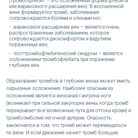
(тромбофлебит – это осложненная форма флебита
или варикозного расширения вен). В воспаленной
вене формируется тромб, заболевания
сопровождаются болями и отеками ног;
варикозное расширение вен – является очень
распространенным заболеванием, которое
сопровождается дискомфортом и вздутием
пораженных вен;
посттромбофлебитический синдром – является
осложнением тромбофлебита при поражении
глубоких вен.
Образование тромбов в глубоких венах может иметь
серьезные осложнения. Наиболее опасным из
осложнений является венозная гангрена ноги
(возникает при сильной закупорке вены, когда тромб
перекрывает все возможные пути для оттока крови) и
тромбоэмболия легочной артерии. Опасность
заключается в том, что тромб может перемещаться
по вене. И если движение начнет тромб больших