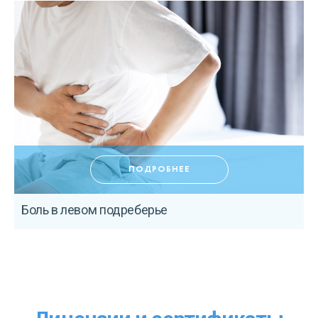
ПОДРОБНЕЕ
Боль в левом подреберье
К