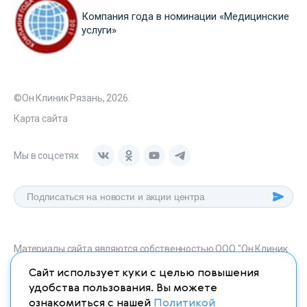
Компания года в номинации «Медицинские
услуги»
©Он Клиник Рязань, 2026.
Карта сайта
Мы в соцсетях
Материалы сайта являются собственностью ООО "Он Клиник
Рязань", любое их использование без указания источника
Сайт использует куки с целью повышения
onclinic-ryazan.ru запрещено в соответствии со статьей 1259
удобства пользования. Вы можете
ГК. РФ.
ознакомиться с нашей
Политикой