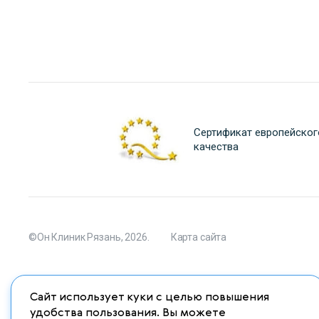
Сертификат европейског
качества
©Он Клиник Рязань, 2026.
Карта сайта
Сайт использует куки с целью повышения
Материалы сайта являются собственностью ООО "Он Клиник Ряз
удобства пользования. Вы можете