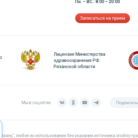
Пн. – ВС.: 8:00 – 20:00
Записаться на прием
Лицензия Министерства
о
здравоохранения РФ
Рязанской области
Мы в соцсетях
ань", любое их использование без указания источника onclinic-ryaz