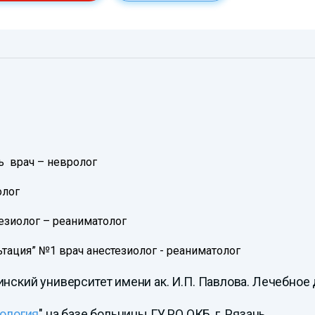
ь врач – невролог
олог
езиолог – реаниматолог
тация” №1 врач анестезиолог - реаниматолог
нский университет имени ак. И.П. Павлова. Лечебное 
ология
" на базе больницы ГУ РО ОКБ, г. Рязань