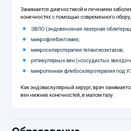
Занимается диагностикой и лечением заболе
конечностях с помощью современного оборуд
ЭВЛО (эндовенозная лазерная облитерац
микрофлебэктомия;
микросклеротерапия телангиоэктазов;
ретикулярных вен («сосудистых звездоче
микропенная флебосклеротерапия под У
Как эндоваскулярный хирург, врач занимает
вен нижних конечностей, в малом тазу.