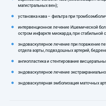
магистральных вен);
установка кава – фильтра при тромбоэмболи
интервенционное лечение Ишемической боле
остром инфаркте миокарда, при стабильной с
эндоваскулярное лечение при поражение пе
отдела аорты, подвздошных артерий, бедренн
ангиопластика и стентирование висцеральны
эндоваскулярное лечение экстракраниальной
эндоваскулярная эмболизация маточных арт