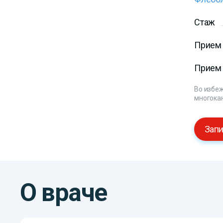
Стаж
Прием 
Прием 
Во избеж
многока
Запи
О враче