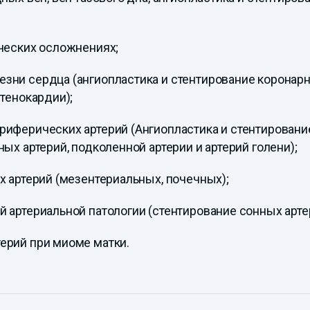
ческих осложнениях;
зни сердца (ангиопластика и стентирование коронарн
тенокардии);
риферических артерий (Ангиопластика и стентировани
ых артерий, подколенной артерии и артерий голени);
х артерий (мезентериальных, почечных);
 артериальной патологии (стентирование сонных арте
ерий при миоме матки.