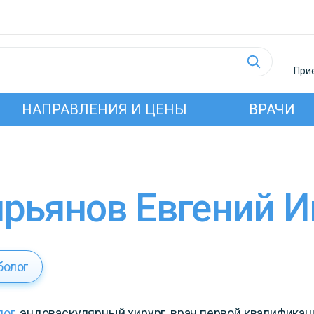
Прие
НАПРАВЛЕНИЯ И ЦЕНЫ
ВРАЧИ
Кирьянов Евгений 
болог
лог
, эндоваскулярный хирург, врач первой квалификац