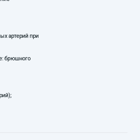
ых артерий при
е: брюшного
рий);