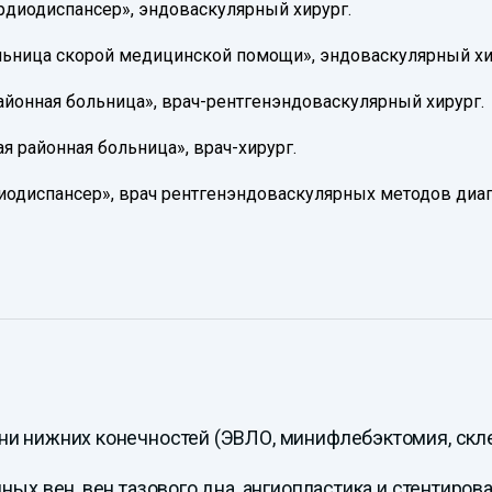
ардиодиспансер», эндоваскулярный хирург.
больница скорой медицинской помощи», эндоваскулярный хи
районная больница», врач-рентгенэндоваскулярный хирург.
я районная больница», врач-хирург.
диодиспансер», врач рентгенэндоваскулярных методов диаг
ни нижних конечностей (ЭВЛО, минифлебэктомия, скле
ных вен, вен тазового дна, ангиопластика и стентиров