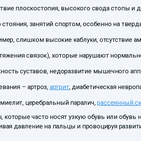
вие плоскостопия, высокого свода стопы и д
о стояния, занятий спортом, особенно на тверд
мер, слишком высокие каблуки, отсутствие амор
стяжения связок), которые нарушают нормальн
ость суставов, недоразвитие мышечного аппа
вания – артроз,
артрит
, диабетическая невроп
миелит, церебральный паралич,
рассеянный с
 которые часто носят узкую обувь или обувь н
чивая давление на пальцы и провоцируя разви