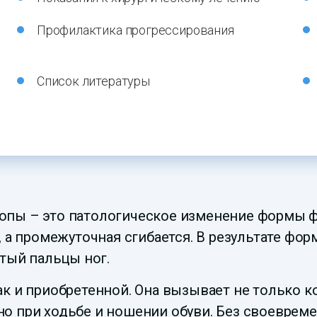
Профилактика прогрессирования
Список литературы
пы – это патологическое изменение формы фа
, а промежуточная сгибается. В результате фо
ртый пальцы ног.
к и приобретенной. Она вызывает не только к
о при ходьбе и ношении обуви. Без своеврем