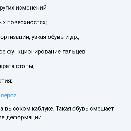
ругих изменений;
ых поверхностях;
тизации, узкая обувь и др.;
ое функционирование пальцев;
рата стопы;
атия;
клероз
.
а высоком каблуке. Такая обувь смещает
тие деформации.