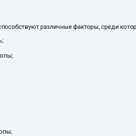
пособствуют различные факторы, среди кото
ь;
опы;
опы;