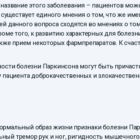
название этого заболевания – пациентов может
е существует единого мнения о том, что же им
й данного вопроса сходятся во мнениях о том
Кроме того, к развитию характерных для боле
акже прием некоторых фармпрепаратов. К счаст
ности болезни Паркинсона могут быть причаст
у пациента доброкачественных и злокачестве
ормальный образ жизни признаки болезни Пар
льный тремор рук и ног, ригидность мышечного