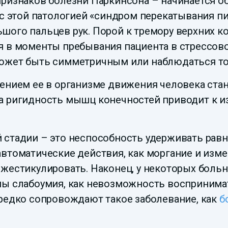
ризнаков болезни Паркинсона – начинается о
 с этой патологией «синдром перекатывания п
шого пальцев рук. Порой к тремору верхних к
 в моменты пребывания пациента в стрессово
ожет быть симметричным или наблюдаться тол
ением ее в организме движения человека ста
а ригидность мышц конечностей приводит к 
стадии – это неспособность удерживать равно
втоматические действия, как моргание и изме
жестикулировать. Наконец, у некоторых больн
мы слабоумия, как невозможность воспринима
ередко сопровождают такое заболевание, как
б