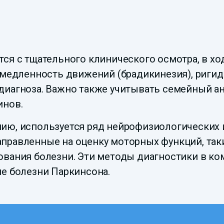
ся с тщательного клинического осмотра, в ход
амедленность движений (брадикинезия), ригид
иагноза. Важно также учитывать семейный ана
инов.
ию, используется ряд нейрофизиологических 
равленные на оценку моторных функций, такие
ования болезни. Эти методы диагностики в ко
ие болезни Паркинсона.