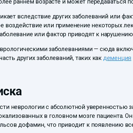
олее раннем возрасте и может передаваться по
икает вследствие других заболеваний или факт
е воздействие или применение некоторых лек
 заболевание или фактор приводят к нарушени
врологическими заболеваниями — сюда включ
асть других заболеваний, таких как
деменция
иска
сти неврологии с абсолютной уверенностью з
локализованных в головном мозге пациента. О
льсов дофамин, что приводит к появлению в