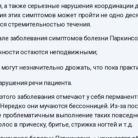
 а также серьезные нарушения координации 
я этих симптомов может пройти не одно десят
тся стремительностью течения.
але заболевания симптомов болезни Паркинсо
ечности остаются неподвижными;
 могут незначительно дрожать, что пока прак
рушения речи пациента.
этого заболевания отмечают у себя перманент
 Нередко они мучаются бессонницей. Из-за по
ее проблематичным выполнение таких повседне
ос в прическу, бритье, стрижка ногтей и т.д.