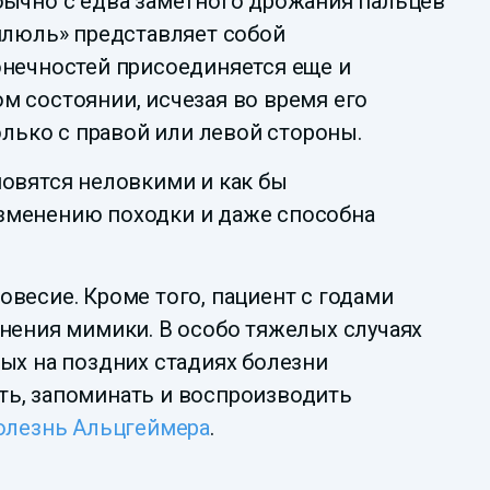
бычно с едва заметного дрожания пальцев
илюль» представляет собой
онечностей присоединяется еще и
м состоянии, исчезая во время его
ько с правой или левой стороны.
новятся неловкими и как бы
изменению походки и даже способна
весие. Кроме того, пациент с годами
нения мимики. В особо тяжелых случаях
ых на поздних стадиях болезни
ть, запоминать и воспроизводить
олезнь Альцгеймера
.