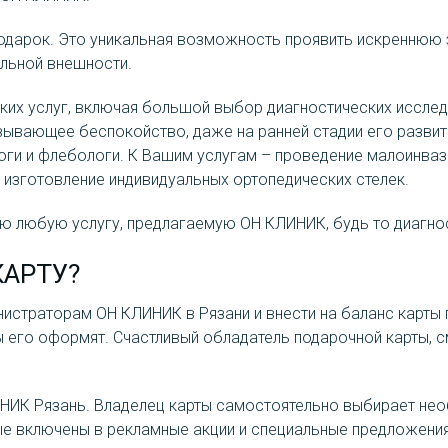
одарок. Это уникальная возможность проявить искреннюю 
альной внешности.
их услуг, включая большой выбор диагностических исслед
зывающее беспокойство, даже на ранней стадии его развити
оги и флебологи. К Вашим услугам – проведение малоинваз
, изготовление индивидуальных ортопедических стелек.
ю любую услугу, предлагаемую ОН КЛИНИК, будь то диагнос
АРТУ?
нистраторам ОН КЛИНИК в Рязани и внести на баланс карты
рты его оформят. Счастливый обладатель подарочной карты,
НИК Рязань. Владелец карты самостоятельно выбирает нео
рые включены в рекламные акции и специальные предложения