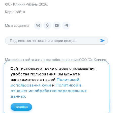
©Он Клиник Рязань, 2026.
Карта сайта
Мы в соцсетях
Материалы сайта являются собственностью ООО "Он Клиник
Рязань", любое их использование без указания источника
Сайт использует куки с целью повышения
onclinic-ryazan.ru запрещено в соответствии со статьей 1259
удобства пользования. Вы можете
ГК. РФ.
ознакомиться с нашей
Политикой
использования куки
и
Политикой в
отношении обработки персональных
данных
.
ИМЕЮТСЯ ПРОТИВОПОКАЗАНИЯ. НЕОБХОДИМО
ПРОКОНСУЛЬТИРОВАТЬСЯ СО СПЕЦИАЛИСТОМ
Понятно