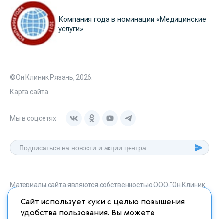
Компания года в номинации «Медицинские
услуги»
©Он Клиник Рязань, 2026.
Карта сайта
Мы в соцсетях
Материалы сайта являются собственностью ООО "Он Клиник
Рязань", любое их использование без указания источника
Сайт использует куки с целью повышения
onclinic-ryazan.ru запрещено в соответствии со статьей 1259
удобства пользования. Вы можете
ГК. РФ.