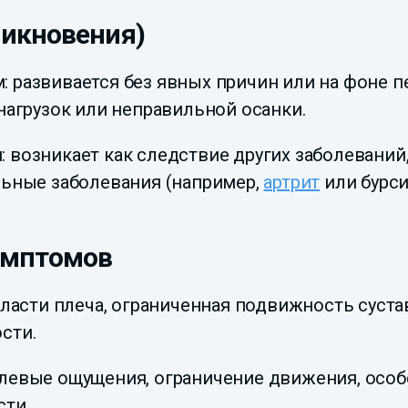
никновения)
развивается без явных причин или на фоне пе
нагрузок или неправильной осанки.
возникает как следствие других заболеваний,
льные заболевания (например,
артрит
или бурси
имптомов
бласти плеча, ограниченная подвижность суст
сти.
евые ощущения, ограничение движения, особе
сти.