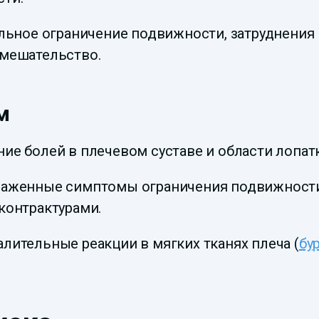
ельное ограничение подвижности, затруднени
вмешательство.
м
е болей в плечевом суставе и области лопатк
раженные симптомы ограничения подвижности 
контрактурами.
лительные реакции в мягких тканях плеча (
бу