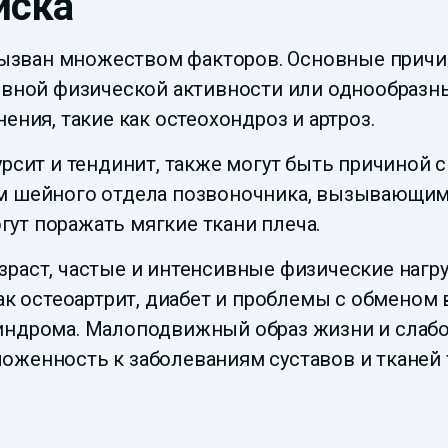
иска
зван множеством факторов. Основные причи
ивной физической активности или однообразн
ения, такие как остеохондроз и артроз.
урсит и тендинит, также могут быть причиной 
ом шейного отдела позвоночника, вызывающим
ут поражать мягкие ткани плеча.
зраст, частые и интенсивные физические нагр
ак остеоартрит, диабет и проблемы с обменом 
индрома. Малоподвижный образ жизни и слаб
оженность к заболеваниям суставов и тканей