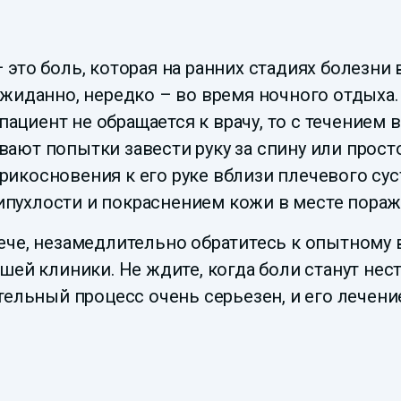
это боль, которая на ранних стадиях болезни 
жиданно, нередко – во время ночного отдыха.
 пациент не обращается к врачу, то с течением
ют попытки завести руку за спину или просто
косновения к его руке вблизи плечевого суст
пухлости и покраснением кожи в месте пораж
ече, незамедлительно обратитесь к опытному 
шей клиники. Не ждите, когда боли станут не
тельный процесс очень серьезен, и его лечен