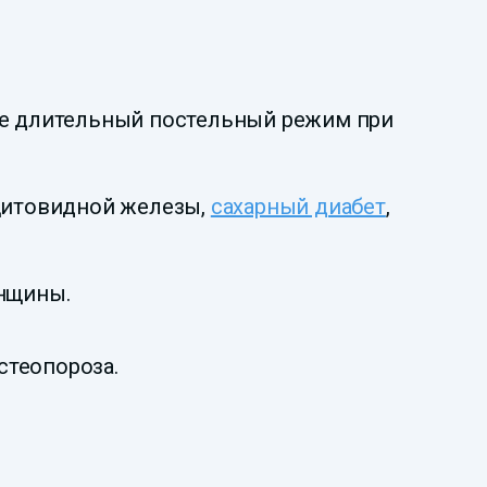
ле длительный постельный режим при
 щитовидной железы,
сахарный диабет
,
енщины.
стеопороза.