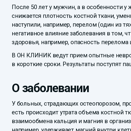
После 50 лет у мужчин, а в особенности у
снижается плотность костной ткани, умен
наступили, например, перелом (один из 
негативное влияние заболевания в том, ч
здоровья, например, опасность перелома
В ОН КЛИНИК ведут прием опытные невро
в короткие сроки. Результаты поступят па
О заболевании
У больных, страдающих остеопорозом, про
есть происходит утрата объема костной тк
взаимообмена кальция и магния в организ
например, удерживает магний внутри клет