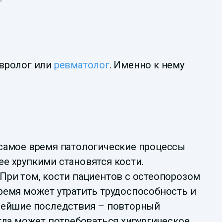
евролог или
ревматолог
. Именно к нему
о самое время патологические процессы
ее хрупкими становятся кости.
 При том, кости пациентов с остеопорозом
время может утратить трудоспособность и
ьнейшие последствия – повторный
гда может потребоваться хирургическое