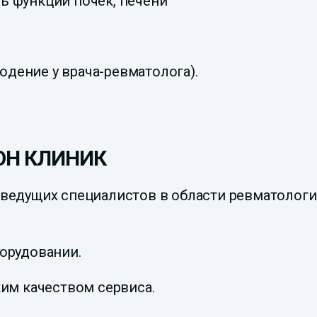
ь функции почек, печени
дение у врача-ревматолога).
 ОН КЛИНИК
 ведущих специалистов в области ревматологи
борудовании.
ким качеством сервиса.