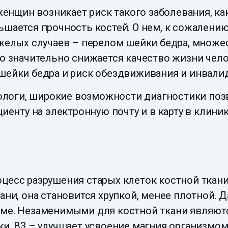
 женщин возникает риск такого заболевания, к
ьшается прочность костей. О нем, к сожалению
тяжелых случаев – перелом шейки бедра, мно
то значительно снижается качество жизни чело
 шейки бедра и риск обездвиживания и инвали
логи, широкие возможности диагностики поз
циенту на электронную почту и в карту в клини
цесс разрушения старых клеток костной ткани
ани, она становится хрупкой, менее плотной. 
ме. Незаменимыми для костной ткани являются
ки, В3 – улучшает усвоение магния организмом