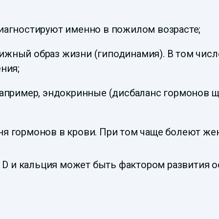
иагностируют именно в пожилом возрасте;
ижный образ жизни (гиподинамия). В том чис
ния;
 например, эндокринные (дисбаланс гормонов
ня гормонов в крови. При том чаще болеют ж
D и кальция может быть фактором развития о