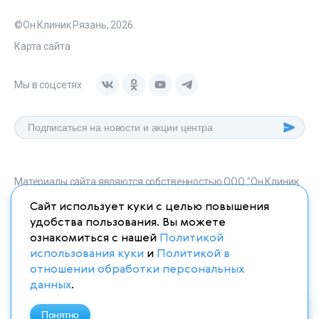
©Он Клиник Рязань, 2026.
Карта сайта
Мы в соцсетях
Материалы сайта являются собственностью ООО "Он Клиник
Рязань", любое их использование без указания источника
Сайт использует куки с целью повышения
onclinic-ryazan.ru запрещено в соответствии со статьей 1259
удобства пользования. Вы можете
ГК. РФ.
ознакомиться с нашей
Политикой
использования куки
и
Политикой в
отношении обработки персональных
данных
.
ИМЕЮТСЯ ПРОТИВОПОКАЗАНИЯ. НЕОБХОДИМО
ПРОКОНСУЛЬТИРОВАТЬСЯ СО СПЕЦИАЛИСТОМ
Понятно