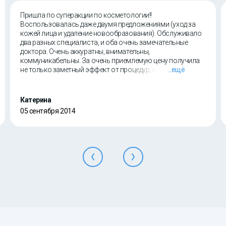
Пришла по суперакции по косметологии!!
Воспользовалась даже двумя предложениями (уход за
кожей лица и удаление новообразования). Обслуживало
два разных специалиста, и оба очень замечательные
доктора. Очень аккуратны, внимательны,
коммуникабельны. За очень приемлемую цену получила
не только заметный эффект от процедур, но и прекрасное
...ещё
настроение от общения с приятными людьми!!
Катерина
05 сентября 2014