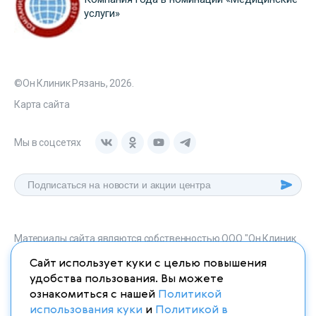
услуги»
©Он Клиник Рязань, 2026.
Карта сайта
Мы в соцсетях
Материалы сайта являются собственностью ООО "Он Клиник
Рязань", любое их использование без указания источника
Сайт использует куки с целью повышения
onclinic-ryazan.ru запрещено в соответствии со статьей 1259
удобства пользования. Вы можете
ГК. РФ.
ознакомиться с нашей
Политикой
использования куки
и
Политикой в