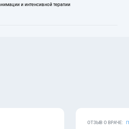
анимации и интенсивной терапии
ОТЗЫВ О ВРАЧЕ:
П