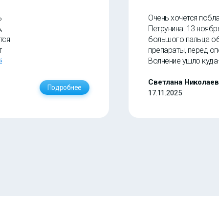
ь
Очень хочется побл
,
Петрунина. 13 нояб
тся
большого пальца о
т
препараты, перед о
ешно.
Волнение ушло куда
ё
и
сработала супер пр
и благополучия! Спас
Светлана Николаев
Подробнее
 в
17.11.2025
ь