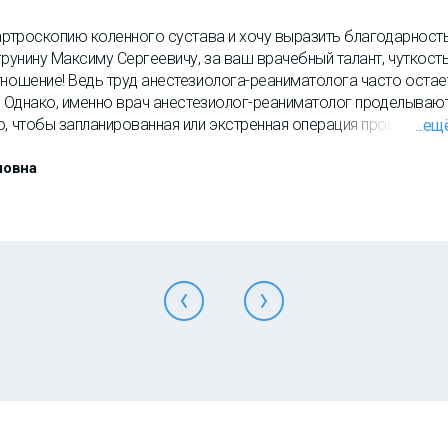
 артроскопию коленного сустава и хочу выразить благодарност
трунину Максиму Сергеевичу, за ваш врачебный талант, чуткость
тношение! Ведь труд анестезиолога-реаниматолога часто остае
а. Однако, именно врач анестезиолог-реаниматолог проделываю
о, чтобы запланированная или экстренная операция прошла усп
...ещ
ича делала ударно волновую терапию в процессе реабилитаци
прошло просто замечательно Максим Сергеевич, спасибо вам
ловна
й труд!! От всей души желаю Вам крепкого здоровья и успехов
ванном труде! Пусть Ваш благородный труд приносит Вам лиш
е.