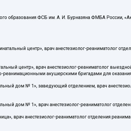
ого образования ФСБ им. А. И. Бурназяна ФМБА России, «А
ринатальный центр», врач анестезиолог-реаниматолог отде
тальный центр», врач анестезиолог-реаниматолог выездн
го-реанимационными акушерскими бригадами для оказани
ильный дом № 1», заведующий отделением, врач анестезио
ильный дом № 1», врач анестезиолог-реаниматолог отделен
ьница», врач анестезиолог-реаниматолог отделения реаним