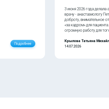
3 июня 2026 года делала
врачу - анастазиологу Пе
доброту, внимательное о
)
«за кадром» для пациент
огромную работу для тог
Также у Максима Сергеев
коленного сустава, всё 
Крылова Татьяна Михай
Подробнее
большое за Ваш бесценны
14.07.2026
Вашем нужном и востребо
радость и удовлетворени