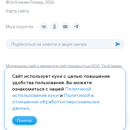
©Он Клиник Рязань, 2026.
Карта сайта
Мы в соцсетях
Материалы сайта являются собственностью ООО "Он Клиник
Рязань", любое их использование без указания источника
Сайт использует куки с целью повышения
onclinic-ryazan.ru запрещено в соответствии со статьей 1259
удобства пользования. Вы можете
ГК. РФ.
ознакомиться с нашей
Политикой
использования куки
и
Политикой в
отношении обработки персональных
данных
.
ИМЕЮТСЯ ПРОТИВОПОКАЗАНИЯ. НЕОБХОДИМО
ПРОКОНСУЛЬТИРОВАТЬСЯ СО СПЕЦИАЛИСТОМ
Понятно