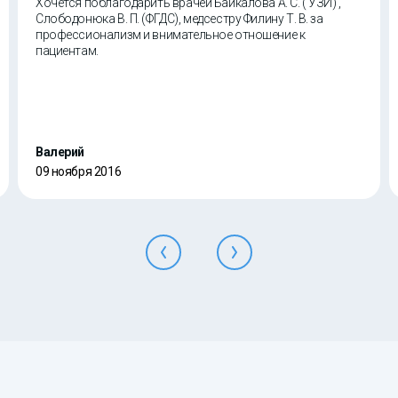
Хочется поблагодарить врачей Байкалова А. С. ( УЗИ) ,
Слободонюка В. П. (ФГДС), медсестру Филину Т. В. за
профессионализм и внимательное отношение к
пациентам.
Валерий
09 ноября 2016