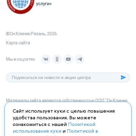
услуги»
©Он Клиник Рязань, 2026.
Карта сайта
Мы в соцсетях
Материалы сайта являются собственностью ООО "Он Клиник
Рязань", любое их использование без указания источника
Сайт использует куки с целью повышения
onclinic-ryazan.ru запрещено в соответствии со статьей 1259
удобства пользования. Вы можете
ГК. РФ.
ознакомиться с нашей
Политикой
использования куки
и
Политикой в