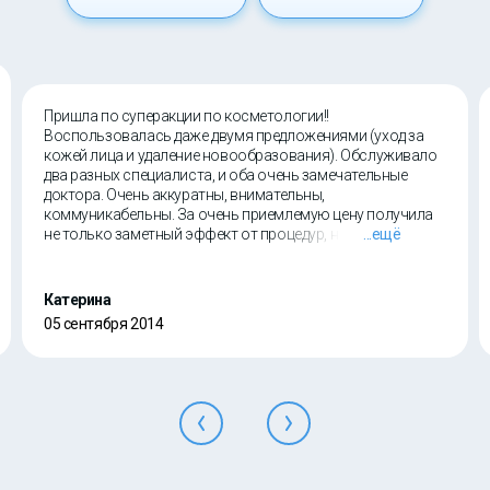
Пришла по суперакции по косметологии!!
Воспользовалась даже двумя предложениями (уход за
кожей лица и удаление новообразования). Обслуживало
два разных специалиста, и оба очень замечательные
доктора. Очень аккуратны, внимательны,
коммуникабельны. За очень приемлемую цену получила
не только заметный эффект от процедур, но и прекрасное
...ещё
настроение от общения с приятными людьми!!
Катерина
05 сентября 2014