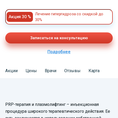
Лечение гипергидроза со скидкой до
Акция 30 %
30%
Записаться на консультацию
Подробнее
Акции
Цены
Врачи
Отзывы
Карта
Смотреть
PRP-терапия и плазмолифтинг – инъекционная
видеопрезентацию
процедура широкого терапевтического действия. Ее