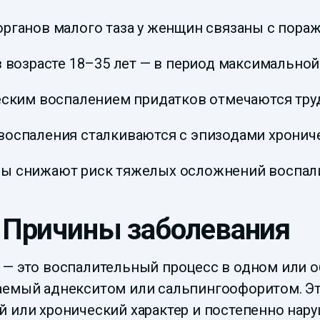
рганов малого таза у женщин связаны с пораж
в возрасте 18–35 лет — в период максимальной
еским воспалением придатков отмечаются труд
оспаления сталкиваются с эпизодами хрониче
ы снижают риск тяжелых осложнений воспали
 Причины заболевания
 — это воспалительный процесс в одном или о
аемый аднекситом или сальпингоофоритом. Эт
 или хронический характер и постепенно нару