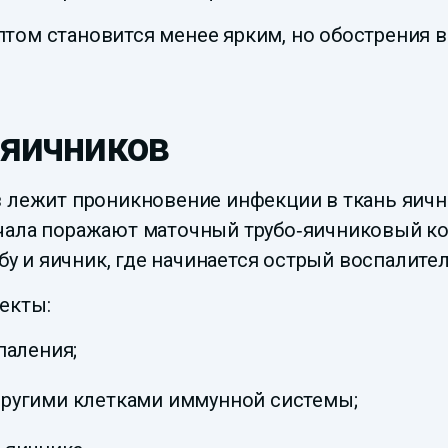
том становится менее ярким, но обострения в
 яичников
в лежит проникновение инфекции в ткань яичн
чала поражают маточный трубо‑яичниковый ко
убу и яичник, где начинается острый воспалите
екты:
паления;
другими клетками иммунной системы;