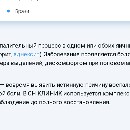
Врачи
палительный процесс в одном или обоих яични
орит,
аднексит
). Заболевание проявляется бол
тера выделений, дискомфортом при половом ак
 — вовремя выявить истинную причину воспале
ой боли. В ОН КЛИНИК используется комплексн
аблюдение до полного восстановления.