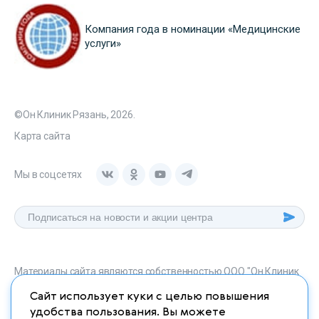
Компания года в номинации «Медицинские
услуги»
©Он Клиник Рязань, 2026.
Карта сайта
Мы в соцсетях
Материалы сайта являются собственностью ООО "Он Клиник
Рязань", любое их использование без указания источника
Сайт использует куки с целью повышения
onclinic-ryazan.ru запрещено в соответствии со статьей 1259
удобства пользования. Вы можете
ГК. РФ.