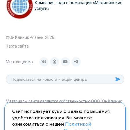
Компания года в номинации «Медицинские
услуги»
©Он Клиник Рязань, 2026.
Карта сайта
Мы в соцсетях
Материалы сайта являются собственностью ООО "Он Клиник
Рязань", любое их использование без указания источника
Сайт использует куки с целью повышения
onclinic-ryazan.ru запрещено в соответствии со статьей 1259
удобства пользования. Вы можете
ГК. РФ.
ознакомиться с нашей
Политикой