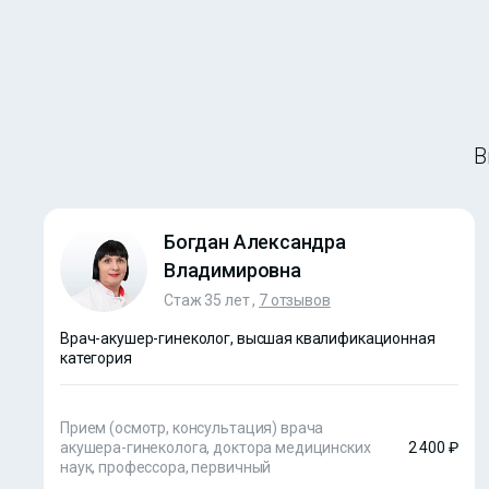
В
Богдан Александра
Владимировна
Стаж 35 лет ,
7 отзывов
Врач-акушер-гинеколог, высшая квалификационная
категория
Прием (осмотр, консультация) врача
акушера-гинеколога, доктора медицинских
2 400 ₽
наук, профессора, первичный