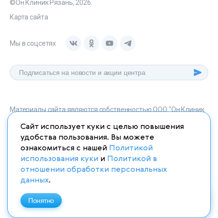
©Он Клиник Рязань, 2026.
Карта сайта
Мы в соцсетях
Материалы сайта являются собственностью ООО "Он Клиник
Рязань", любое их использование без указания источника
Сайт использует куки с целью повышения
onclinic-ryazan.ru запрещено в соответствии со статьей 1259
удобства пользования. Вы можете
ГК. РФ.
ознакомиться с нашей
Политикой
использования куки
и
Политикой в
отношении обработки персональных
данных
.
ИМЕЮТСЯ ПРОТИВОПОКАЗАНИЯ. НЕОБХОДИМО
ПРОКОНСУЛЬТИРОВАТЬСЯ СО СПЕЦИАЛИСТОМ
Понятно