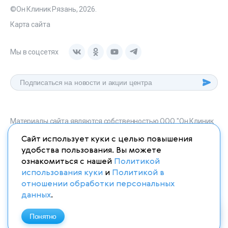
©Он Клиник Рязань, 2026.
Карта сайта
Мы в соцсетях
Материалы сайта являются собственностью ООО "Он Клиник
Рязань", любое их использование без указания источника
Сайт использует куки с целью повышения
onclinic-ryazan.ru запрещено в соответствии со статьей 1259
удобства пользования. Вы можете
ГК. РФ.
ознакомиться с нашей
Политикой
использования куки
и
Политикой в
отношении обработки персональных
данных
.
ИМЕЮТСЯ ПРОТИВОПОКАЗАНИЯ. НЕОБХОДИМО
ПРОКОНСУЛЬТИРОВАТЬСЯ СО СПЕЦИАЛИСТОМ
Понятно